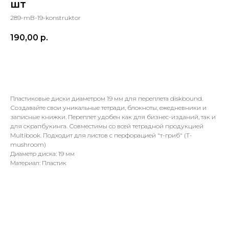
шт
289-mB-19-konstruktor
190,00
р.
Выбрать
Пластиковые диски диаметром 19 мм для переплета diskbound.
Создавайте свои уникальные тетради, блокноты, ежедневники и
записные книжки. Переплет удобен как для бизнес-изданий, так и
для скрапбукинга. Совместимы со всей тетрадной продукцией
Multibook. Подходит для листов с перфорацией "т-гриб" (T-
mushroom)
Диаметр диска: 19 мм
Материал: Пластик