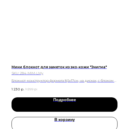
Мини блокнот для заметок из эко-кожи "Энигма"
SKU:
284-MiM-LMy
Блокнот-конструктор формата 8,5х17см, на дисках, с блоком в
точку. Ручка со стилусом в комплекте
1 230
р.
1 299
р.
Подробнее
В корзину