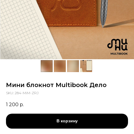
Мини блокнот Multibоok Дело
SKU:
284-MiM-ZRJ
1 200
р.
В корзину