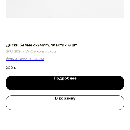
Диски белые d-24mm, пластик, 8 шт
Ди
SKU:
289-mW-24-konstruktor
SK
белый матовый 24 мм
кр
ания
200
р.
80
е
Подробнее
В корзину