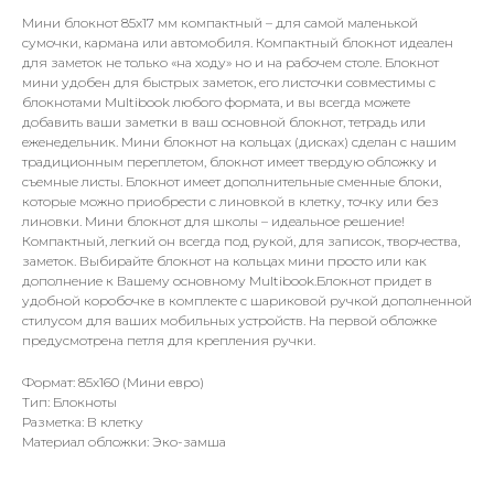
Мини блокнот 85х17 мм компактный – для самой маленькой
сумочки, кармана или автомобиля. Компактный блокнот идеален
для заметок не только «на ходу» но и на рабочем столе. Блокнот
мини удобен для быстрых заметок, его листочки совместимы с
блокнотами Multibook любого формата, и вы всегда можете
добавить ваши заметки в ваш основной блокнот, тетрадь или
еженедельник. Мини блокнот на кольцах (дисках) сделан с нашим
традиционным переплетом, блокнот имеет твердую обложку и
съемные листы. Блокнот имеет дополнительные сменные блоки,
которые можно приобрести с линовкой в клетку, точку или без
линовки. Мини блокнот для школы – идеальное решение!
Компактный, легкий он всегда под рукой, для записок, творчества,
заметок. Выбирайте блокнот на кольцах мини просто или как
дополнение к Вашему основному Multibook.Блокнот придет в
удобной коробочке в комплекте c шариковой ручкой дополненной
стилусом для ваших мобильных устройств. На первой обложке
предусмотрена петля для крепления ручки.
Формат: 85х160 (Мини евро)
Тип: Блокноты
Разметка: В клетку
Материал обложки: Эко-замша