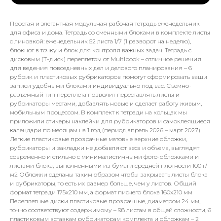
Простая и элегантная модульная рабочая тетрадь еженедельник
для офиса и дома. Тетрадь со сменными блоками в комплекте листы
с линовкой: еженедельник 52 листа 1/7 (1 разворот на неделю),
блокнот в точку и блок для контроля важных задач. Тетрадь с
дисковым (T-диск) переплетом от Multibook – отличное решения
для ведения повседневных дел и делового планирования – 6
рубрик и пластиковых рубрикаторов помогут сформировать ваши
записи удобными блоками индивидуально под вас. Съемно-
разъемный тип переплета позволит переставлять листы и
рубрикаторы местами, добавлять новые и сделает работу живым,
мобильным процессом. В комплект к тетради на кольцах мы
приложили стикеры наклейки для рубрикаторов и самоклеящиеся
календари по месяцам на 1 год (период апрель 2026 – март 2027)
Легкие пластиковые прозрачные матовые верхние обложки,
рубрикаторы и закладки не добавляют веса и объема, выглядят
современно и стильно с минималистичными фото-обложками и
листами блока, выполненными из бумаги средней плотности 100 г/
м2 Обложки сделаны таким образом чтобы закрывать листы блока
и рубрикаторы, то есть их размер больше, чем у листов. Общий
формат тетради 175х210 мм, а формат писчего блока 160х210 мм
Переплетные диски пластиковые прозрачные, диаметром 24 мм,
точно соответствуют содержимому – 98 листам в общей сложности, 6
пластиковым вставкам рубрикаторам комплекта и обложкам – 2