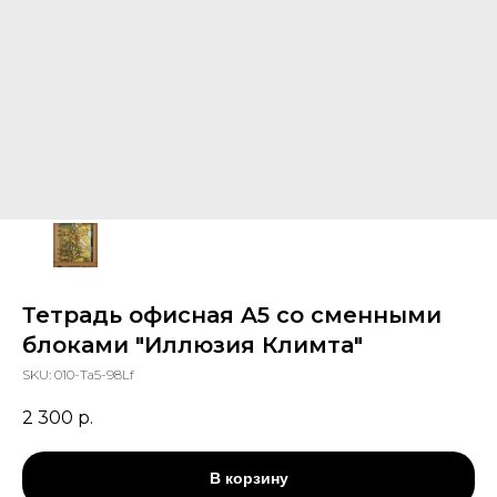
Тетрадь офисная A5 cо сменными
блоками "Иллюзия Климта"
SKU:
010-Та5-98Lf
2 300
р.
В корзину