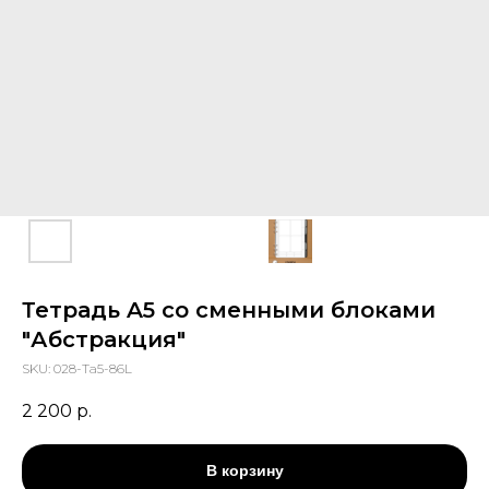
Тетрадь A5 cо сменными блоками
"Абстракция"
SKU:
028-Тa5-86L
2 200
р.
В корзину