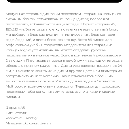
Модульная тетрадь с дисковым переплетом – тетрадь на кольцах со
сменным блоком. Установленные кольца (диски) позволяют
переставлять, добавлять страницы тетради. Формат – тетрадь A5,
160х210 мм. Эта тетрадь в клетку, но клетка не единственный блок,
мы добавили блок расписания и планирования, блок контроля
задач/заданий, и листы блокнота в точку. Всего 86 листов для
эффективной учебы и творчества. Разделители для тетради на
кольцах а5 уже установлены, вы можете создавать рубрики
переставляя их в нужное место. Всего в комплекте 4 рубрикатора и
2 закладки. Пластиковые прозрачные обложки защищают тетрадь, а
обложка с принтом радует глаз. Диски установлены прозрачные 24
мм, вы можете заменить их на диски другого цвета или диаметра из
ассортимента нашего магазина. Также ознакомьтесь с большим
выбором сменных блоков и обложек для тетрадей и блокнотов
Multibook, и, возможно, вам пригодится T-дырокол для дискового
переплета, чтобы дополнять эту тетрадь распечатками и своими
листами.
Формат: А5
Тип: Тетради
Разметка: В клетку
Материал обложки: Бумага