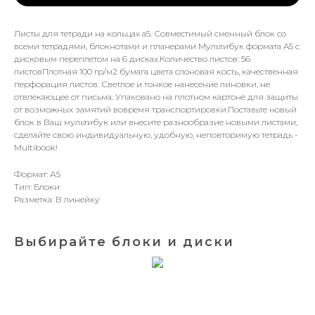
Листы для тетради на кольцах а5. Совместимый сменный блок со
всеми тетрадями, блокнотами и планерами Мультибук формата A5 с
дисковым переплетом на 6 дисках.Количество листов: 56
листовПлотная 100 гр/м2 бумага цвета слоновая кость, качественная
перфорация листов. Светлое и тонкое нанесение линовки, не
отвлекающее от письма. Упаковано на плотном картоне для защиты
от возможных замятий вовремя транспортировки.Поставьте новый
блок в Ваш мультибук или внесите разнообразие новыми листами,
сделайте свою индивидуальную, удобную, неповторимую тетрадь -
Multibook!
Формат: А5
Тип: Блоки
Разметка: В линейку
Выбирайте блоки и диски