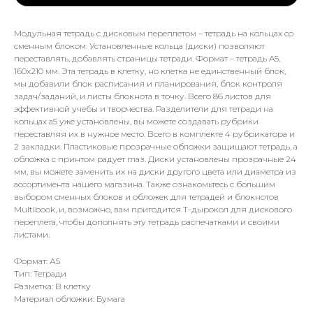
Модульная тетрадь с дисковым переплетом – тетрадь на кольцах со
сменным блоком. Установленные кольца (диски) позволяют
переставлять, добавлять страницы тетради. Формат – тетрадь A5,
160х210 мм. Эта тетрадь в клетку, но клетка не единственный блок,
мы добавили блок расписания и планирования, блок контроля
задач/заданий, и листы блокнота в точку. Всего 86 листов для
эффективной учебы и творчества. Разделители для тетради на
кольцах а5 уже установлены, вы можете создавать рубрики
переставляя их в нужное место. Всего в комплекте 4 рубрикатора и
2 закладки. Пластиковые прозрачные обложки защищают тетрадь, а
обложка с принтом радует глаз. Диски установлены прозрачные 24
мм, вы можете заменить их на диски другого цвета или диаметра из
ассортимента нашего магазина. Также ознакомьтесь с большим
выбором сменных блоков и обложек для тетрадей и блокнотов
Multibook, и, возможно, вам пригодится T-дырокол для дискового
переплета, чтобы дополнять эту тетрадь распечатками и своими
листами.
Формат: А5
Тип: Тетради
Разметка: В клетку
Материал обложки: Бумага