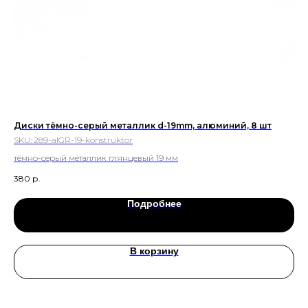
Диски тёмно-серый металлик d-19mm, алюминий, 8 шт
Ди
SKU:
289-alGR-19-konstruktor
SK
тёмно-серый металлик глянцевый 19 мм
бе
380
р.
190
Подробнее
В корзину