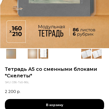
Тетрадь A5 cо сменными блоками
"Скелеты"
SKU:
036-Тa5-86L
2 200
р.
В корзину