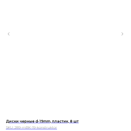
Диски черные d-19mm, пластик, 8 шт
Бл
вр
SKU:
289-mBK-19-konstruktor