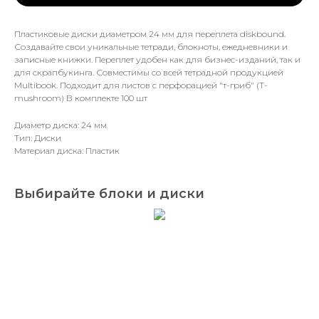
Пластиковые диски диаметром 24 мм для переплета diskbound.
Создавайте свои уникальные тетради, блокноты, ежедневники и
записные книжки. Переплет удобен как для бизнес-изданий, так и
для скрапбукинга. Совместимы со всей тетрадной продукцией
Multibook. Подходит для листов с перфорацией "т-гриб" (T-
mushroom) В комплекте 100 шт
Диаметр диска: 24 мм
Тип: Диски
Материал диска: Пластик
Выбирайте блоки и диски