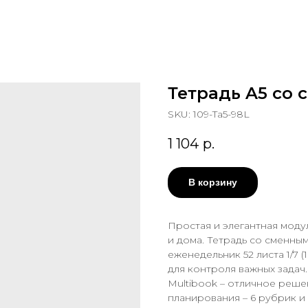
Тетрадь A5 cо
SKU:
109-Ta5-98L
1 104
р.
В корзину
Простая и элегантная моду
и дома. Тетрадь со сменны
еженедельник 52 листа 1/7 (
для контроля важных задач.
Multibook – отличное реше
планирования – 6 рубрик и