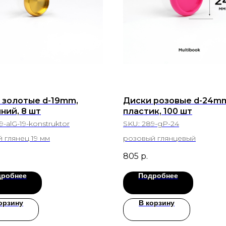
 золотые d-19mm,
Диски розовые d-24m
ний, 8 шт
пластик, 100 шт
9-alG-19-konstruktor
SKU:
289-gP-24
 глянец 19 мм
розовый глянцевый
805
р.
дробнее
Подробнее
орзину
В корзину