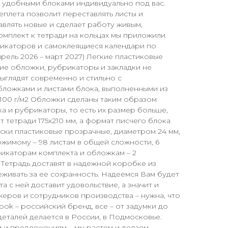
 удобными блоками индивидуально под вас.
плета позволит переставлять листы и
влять новые и сделает работу живым,
мплект к тетради на кольцах мы приложили
рикаторов и самоклеящиеся календари по
прель 2026 – март 2027) Легкие пластиковые
ие обложки, рубрикаторы и закладки не
выглядят современно и стильно с
ложками и листами блока, выполненными из
100 г/м2 Обложки сделаны таким образом
ка и рубрикаторы, то есть их размер больше,
 тетради 175х210 мм, а формат писчего блока
ски пластиковые прозрачные, диаметром 24 мм,
жимому – 98 листам в общей сложности, 6
икаторам комплекта и обложкам – 2
 Тетрадь доставят в надежной коробке из
еживать за ее сохранность. Надеемся Вам будет
та с ней доставит удовольствие, а значит и
еров и сотрудников производства – нужна, что
book – российский бренд, все – от задумки до
еталей делается в России, в Подмосковье.
 и предложениям – мы растем и делаем