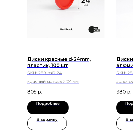
Диски красные d-24mm,
Диски
пластик, 100 шт
алюми
SKU:
289-mR-24
SKU:
28
красный матовый 24 мм
золотой
805
р.
380
р.
Подробнее
По
В корзину
В к