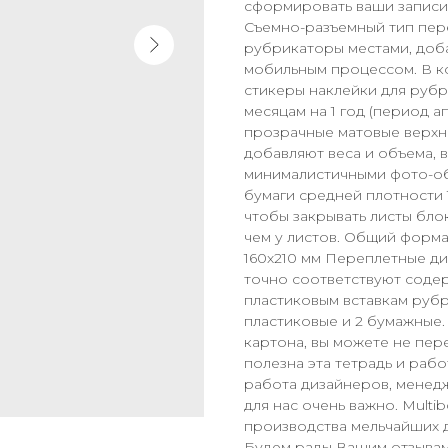
сформировать ваши записи
Съемно-разъемный тип пере
рубрикаторы местами, доба
мобильным процессом. В ко
стикеры наклейки для руб
месяцам на 1 год (период а
прозрачные матовые верхн
добавляют веса и объема, 
минималистичными фото-об
бумаги средней плотности 
чтобы закрывать листы бло
чем у листов. Общий формат
160х210 мм Переплетные ди
точно соответствуют содер
пластиковым вставкам рубр
пластиковые и 2 бумажные.
картона, вы можете не пер
полезна эта тетрадь и рабо
работа дизайнеров, менедж
для нас очень важно. Multi
производства мельчайших д
Будем рады Вашим отзывам