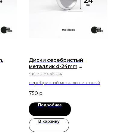
m,
Диски серебристый
металлик d-24mm,
алюминий, 100 шт
SKU:
289-alS-24
серебристый металлик матовый
750
р.
Подробнее
В корзину